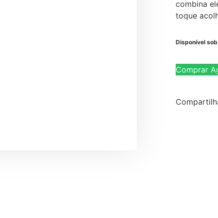
combina el
toque acol
Disponível so
Comprar A
Compartilh