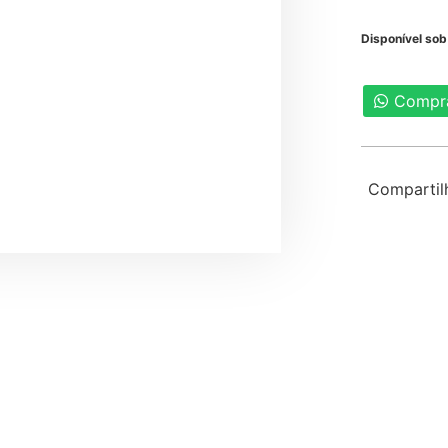
Disponível so
Compr
Compartil