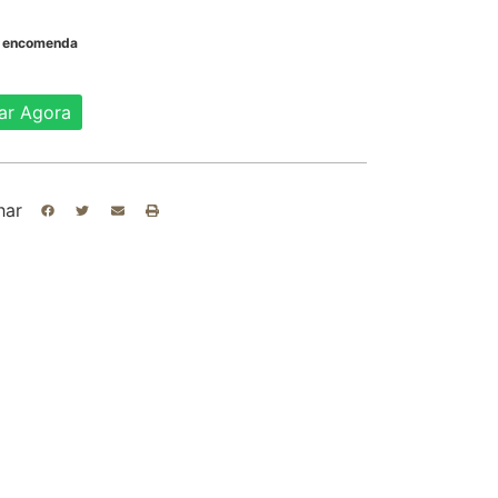
b encomenda
ar Agora
har