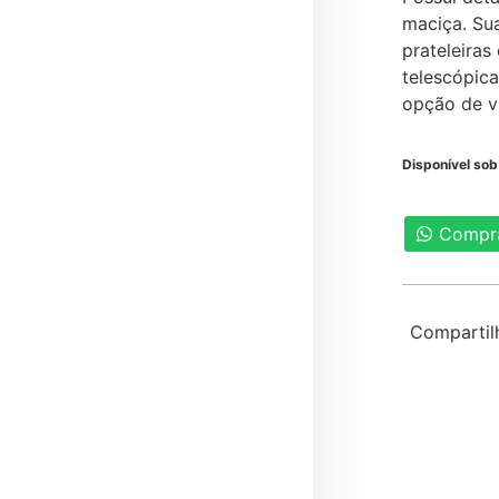
maciça. Sua
prateleiras
telescópic
opção de v
Disponível so
Compr
Compartil