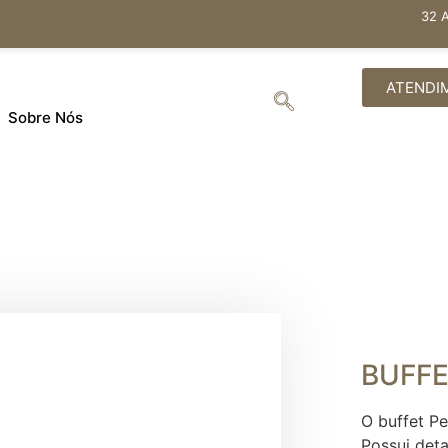
32 
ATENDI
Sobre Nós
BUFFE
O buffet P
Possui deta