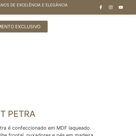
ANOS DE EXCELÊNCIA E ELEGÂNCIA
MENTO EXCLUSIVO
T PETRA
etra é confeccionado em MDF laqueado.
lhe frontal, puxadores e pés em madeira