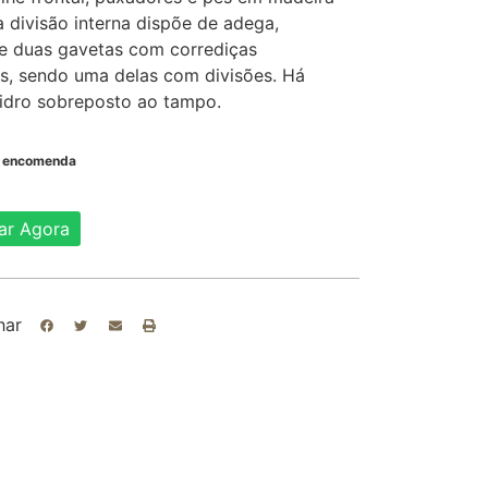
 divisão interna dispõe de adega,
 e duas gavetas com corrediças
as, sendo uma delas com divisões. Há
idro sobreposto ao tampo.
b encomenda
ar Agora
har