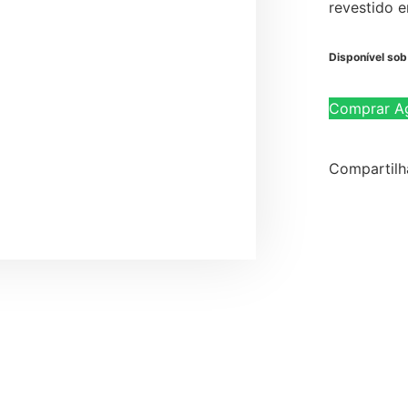
revestido e
Disponível so
Comprar A
Compartilh