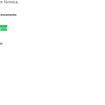
m fórmica.
b encomenda
gora
ar