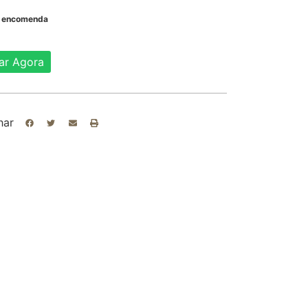
b encomenda
ar Agora
har