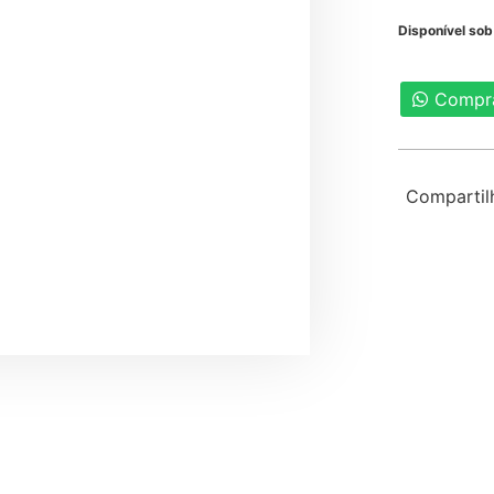
Disponível so
Compr
Compartil