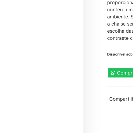
proporcion
confere um
ambiente. S
a chaise s
escolha das
contraste 
Disponível so
Compr
Compartil