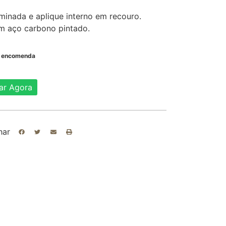
minada e aplique interno em recouro.
em aço carbono pintado.
b encomenda
ar Agora
har