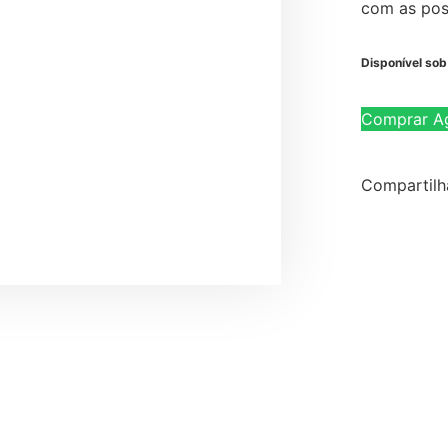
com as poss
Disponível so
Comprar A
Compartilh