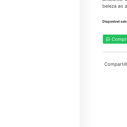
beleza ao a
Disponível so
Compr
Compartil