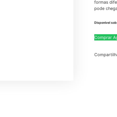
formas dife
pode chega
Disponível so
Comprar A
Compartilh