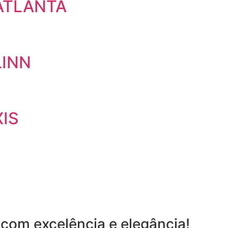
ATLANTA
LINN
IS
com excelência e elegância!