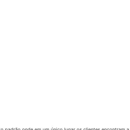
to padrão onde em um único lugar os clientes encontram a