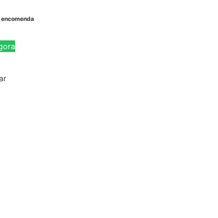
b encomenda
gora
ar