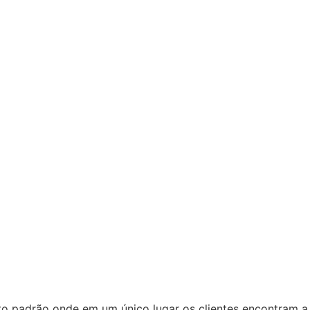
to padrão onde em um único lugar os clientes encontram a