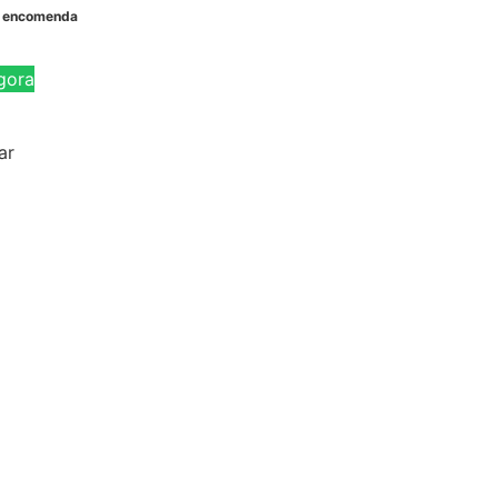
b encomenda
gora
ar