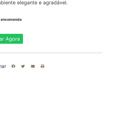
biente elegante e agradável.
b encomenda
ar Agora
har