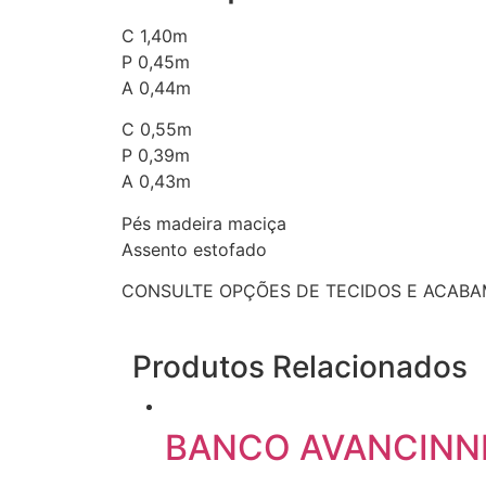
C 1,40m
P 0,45m
A 0,44m
C 0,55m
P 0,39m
A 0,43m
Pés madeira maciça
Assento estofado
CONSULTE OPÇÕES DE TECIDOS E ACAB
Produtos Relacionados
BANCO AVANCINN