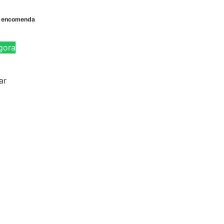
b encomenda
gora
ar