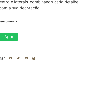
entro e laterais, combinando cada detalhe
 com a sua decoração.
b encomenda
ar Agora
har